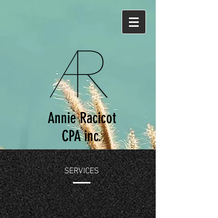
Annie Racicot
CPA inc.
SERVICES