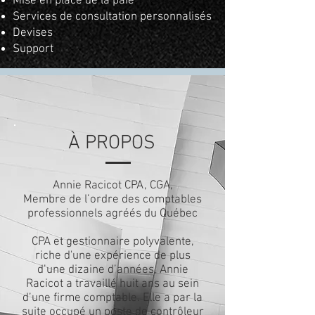
Mise en place de la paie
Services de consultation personnalisés
Devises
Support
À PROPOS
Annie Racicot CPA, CGA,
Membre de l’ordre des comptables
professionnels agréés du Québec
CPA et gestionnaire polyvalente,
riche d'une expérience de plus
d’une dizaine d’années, Annie
Racicot a travaillé huit ans au sein
d’une firme comptable. Elle a par la
suite occupé un poste de contrôleur